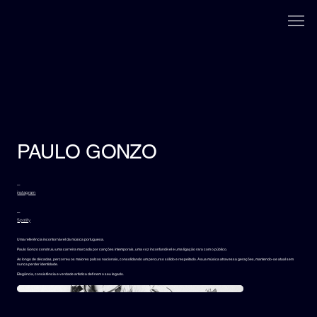
PAULO GONZO
_
instagram
_
Spotify
Uma referência incontornável da música portuguesa.
Paulo Gonzo construiu uma carreira marcada por canções intemporais, uma voz inconfundível e uma ligação rara com o público.
Ao longo de décadas, percorreu os maiores palcos nacionais, consolidando um percurso sólido e respeitado. A sua música atravessa gerações, mantendo-se atual sem
nunca perder identidade.
Elegância, consistência e verdade artística definem o seu legado.